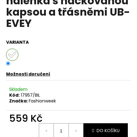
halenka s háčkovanou
č
z
u
kapsou a třásněmi UB-
5
j
hvězdiček.
EVEY
e
m
e
VARIANTA
DÁMSKÁ
BAVLNĚNO-
LNĚNÁ
MIKINA
S
Možnosti doručení
KAPUCÍ
UB-
MARENIA
Skladem
Kód:
17957/BIL
999
Značka:
Fashionweek
Kč
Původně:
1
559 Kč
199
Kč
Měrná
DO KOŠÍKU
cena: