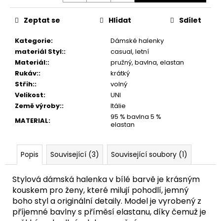
Zeptat se
Hlídat
Sdílet
Kategorie
:
Dámské halenky
materiál Styl:
:
casual, letní
Materiál:
:
pružný, bavlna, elastan
Rukáv:
:
krátký
Střih:
:
volný
Velikost
:
UNI
Země výroby:
:
Itálie
95 % bavlna 5 %
MATERIAL
:
elastan
Popis
Související (3)
Související soubory (1)
Stylová dámská halenka v bílé barvě je krásným
kouskem pro ženy, které milují pohodlí, jemný
boho styl a originální detaily. Model je vyrobený z
příjemné bavlny s příměsí elastanu, díky čemuž je