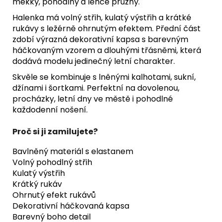
měkký, pohodlný a lehce pružný.
Halenka má volný střih, kulatý výstřih a krátké
rukávy s ležérně ohrnutým efektem. Přední část
zdobí výrazná dekorativní kapsa s barevným
háčkovaným vzorem a dlouhými třásněmi, která
dodává modelu jedinečný letní charakter.
Skvěle se kombinuje s lněnými kalhotami, sukní,
džínami i šortkami. Perfektní na dovolenou,
procházky, letní dny ve městě i pohodlné
každodenní nošení.
Proč si ji zamilujete?
Bavlněný materiál s elastanem
Volný pohodlný střih
Kulatý výstřih
Krátký rukáv
Ohrnutý efekt rukávů
Dekorativní háčkovaná kapsa
Barevný boho detail