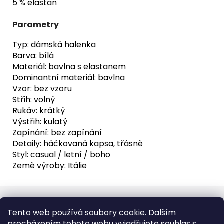
5 % elastan
Parametry
Typ: dámská halenka
Barva: bílá
Materiál: bavlna s elastanem
Dominantní materiál: bavlna
Vzor: bez vzoru
Střih: volný
Rukáv: krátký
Výstřih: kulatý
Zapínání: bez zapínání
Detaily: háčkovaná kapsa, třásně
Styl: casual / letní / boho
Země výroby: Itálie
Z
á
Obchodní podmínky
Doba dodáni
Tento web používá soubory cookie. Dalším
p
Formulář pro vrátení - stáhněte
Vrácení zboží
procházením tohoto webu vyjadřujete souhlas s